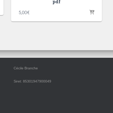
pdf
5,00
€
Cécile Branche
Siret: 85301947900049