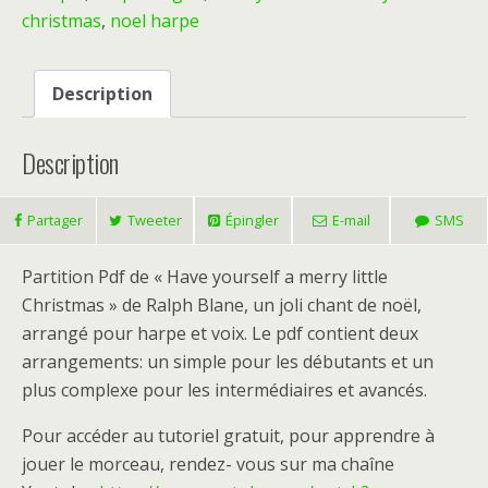
christmas
,
noel harpe
merry
little
Christmas
Description
-
Pdf
Description
Partager
Tweeter
Épingler
E-mail
SMS
Partition Pdf de « Have yourself a merry little
Christmas » de Ralph Blane, un joli chant de noël,
arrangé pour harpe et voix. Le pdf contient deux
arrangements: un simple pour les débutants et un
plus complexe pour les intermédiaires et avancés.
Pour accéder au tutoriel gratuit, pour apprendre à
jouer le morceau, rendez- vous sur ma chaîne