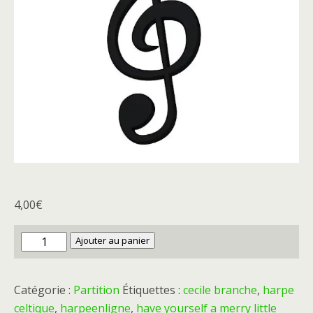
4,00
€
quantité
Ajouter au panier
de
Have
Catégorie :
Partition
Étiquettes :
cecile branche
,
harpe
yourself
celtique
,
harpeenligne
,
have yourself a merry little
a