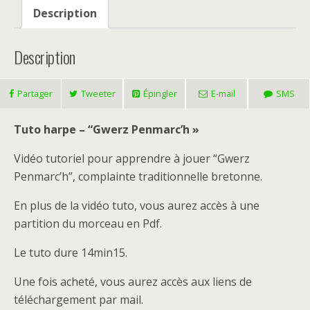
Penmarc'h
Description
Description
Partager
Tweeter
Épingler
E-mail
SMS
Tuto harpe – “Gwerz Penmarc’h »
Vidéo tutoriel pour apprendre à jouer “Gwerz
Penmarc’h”, complainte traditionnelle bretonne.
En plus de la vidéo tuto, vous aurez accès à une
partition du morceau en Pdf.
Le tuto dure 14min15.
Une fois acheté, vous aurez accès aux liens de
téléchargement par mail.