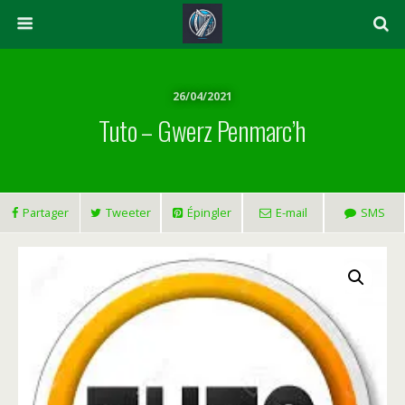
26/04/2021
Tuto – Gwerz Penmarc’h
Partager
Tweeter
Épingler
E-mail
SMS