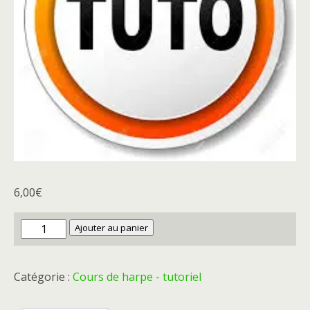
6,00
€
quantité
Ajouter au panier
de
Tuto
Catégorie :
Cours de harpe - tutoriel
-
Gwerz