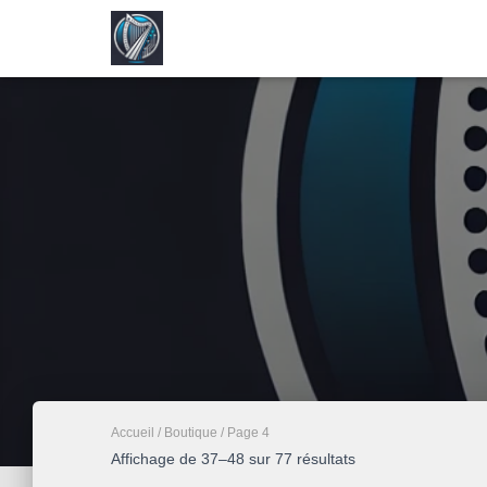
Accueil
/
Boutique
/ Page 4
Trié
Affichage de 37–48 sur 77 résultats
par