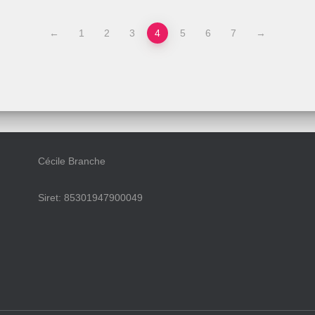
←
1
2
3
4
5
6
7
→
Cécile Branche
Siret: 85301947900049